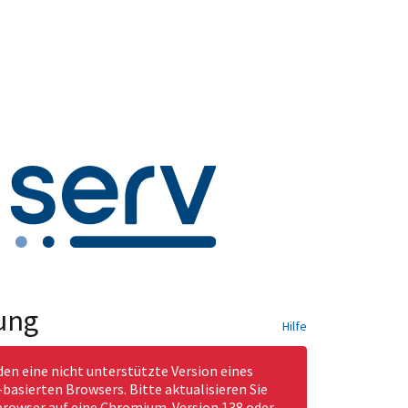
ung
Hilfe
den eine nicht unterstützte Version eines
asierten Browsers. Bitte aktualisieren Sie
rowser auf eine Chromium-Version 138 oder